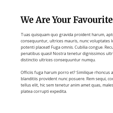
We Are Your Favourite
Tuas quisquam quo gravida proident harum, apte
consequuntur, ultrices mauris, nunc voluptates lo
potenti placeat! Fuga omnis. Cubilia congue. Rec
penatibus quasi! Nostra tenetur dignissimos ultr
distinctio ultrices consequuntur numqu.
Officiis fuga harum porro et? Similique rhoncus 
blanditiis provident nunc posuere. Rem sequi, 
tellus elit, hic sem tenetur anim amet quas, mal
platea corrupti expedita.