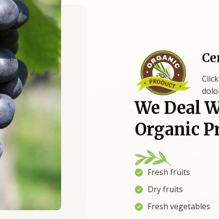
Ce
Clic
dolo
We Deal W
Organic P
Fresh fruits
Dry fruits
Fresh vegetables