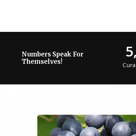
5
Numbers Speak For
Themselves!
Cura