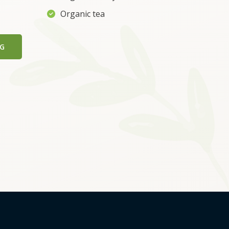
Organic tea
NG