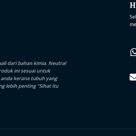
H
Se
me
li dari bahan kimia.
Neutral
duk ini sesuai untuk
n anda kerana tubuh yang
 lebih penting "Sihat Itu