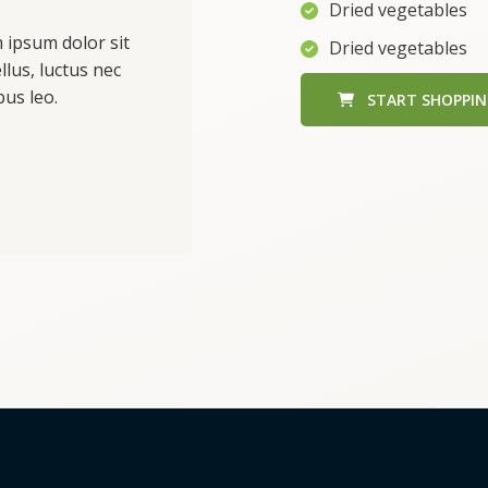
Dried vegetables
m ipsum dolor sit
Dried vegetables
ellus, luctus nec
bus leo.
START SHOPPI