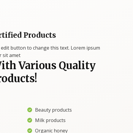
rtified Products
k edit button to change this text. Lorem ipsum
r sit amet
ith Various Quality
roducts!
Beauty products
Milk products
Organic honey