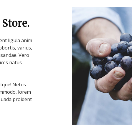
 Store.
nt ligula anim
bortis, varius,
usandae. Vero
ices natus
atque! Netus
commodo, lorem
esuada proident