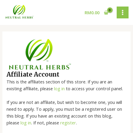
Skip
MAI
to
RM
0.00
MEN
content
Affiliate Account
This is the affiliates section of this store. If you are an
existing affiliate, please
log in
to access your control panel.
If you are not an affiliate, but wish to become one, you will
need to apply. To apply, you must be a registered user on
this blog. If you have an existing account on this blog,
please
log in
. If not, please
register
.