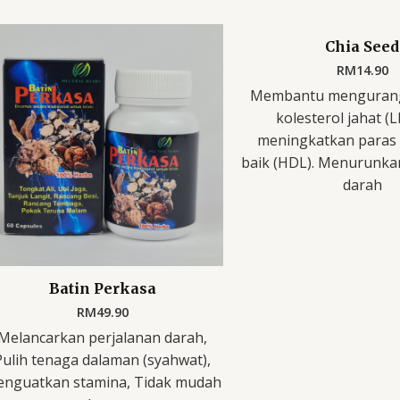
Chia Seed
RM
14.90
Membantu mengurang
kolesterol jahat (
meningkatkan paras 
baik (HDL). Menurunka
darah
Batin Perkasa
RM
49.90
Melancarkan perjalanan darah,
Pulih tenaga dalaman (syahwat),
nguatkan stamina, Tidak mudah