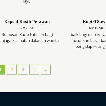
layu.
Kapsul Kasih Perawan
Kopi O Stev
RM
29.90
RM
19.90
Rumusan Kacip Fatimah bagi
baik bagi mereka y
njaga kesihatan dalaman wanita
turunkan berat ba
pengidap kecing
1
2
3
4
→