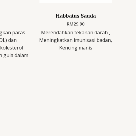
Habbatus Sauda
RM
29.90
kan paras
Merendahkan tekanan darah ,
LDL) dan
Meningkatkan imunisasi badan,
kolesterol
Kencing manis
n gula dalam