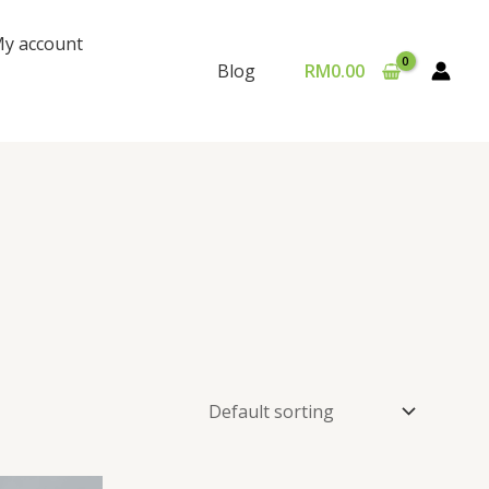
y account
RM
0.00
Blog