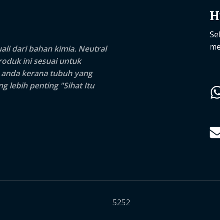
H
Se
me
li dari bahan kimia.
Neutral
duk ini sesuai untuk
n anda kerana tubuh yang
 lebih penting "Sihat Itu
5252