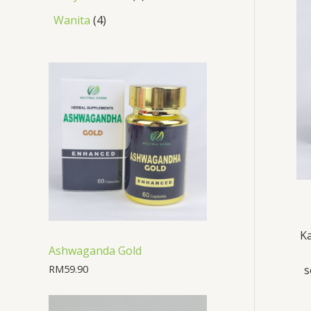
Wanita
4
K
Ashwaganda Gold
s
RM
59.90