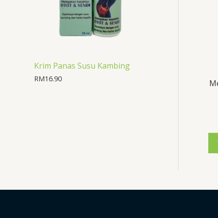
Krim Panas Susu Kambing
RM
16.90
Me