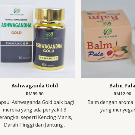
Ashwaganda Gold
Balm Pal
RM
59.90
RM
12.90
apsul Ashwaganda Gold baik bagi
Balm dengan aroma 
mereka yang ada penyakit 3
yang menyega
erangkai seperti Kencing Manis,
Darah Tinggi dan Jantung .