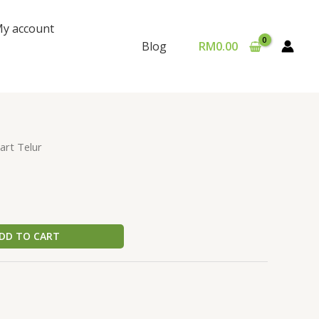
y account
RM
0.00
Blog
art Telur
DD TO CART