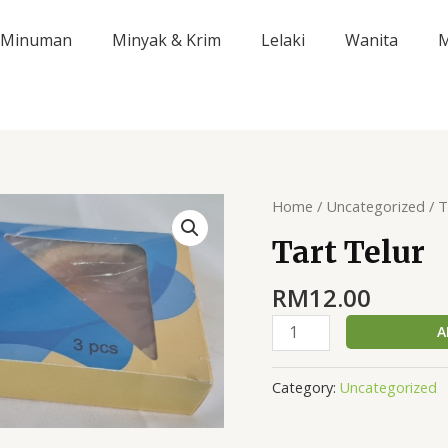
Minuman
Minyak & Krim
Lelaki
Wanita
M
Tart
Home
/
Uncategorized
/ T
Telur
Tart Telur
quantity
RM
12.00
A
Category:
Uncategorized