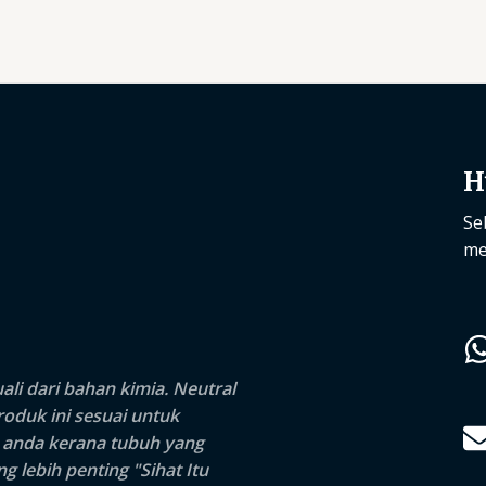
H
Se
me
li dari bahan kimia.
Neutral
duk ini sesuai untuk
n anda kerana tubuh yang
 lebih penting "Sihat Itu