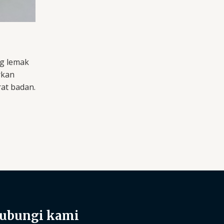
g lemak
rkan
at badan.
ubungi kami