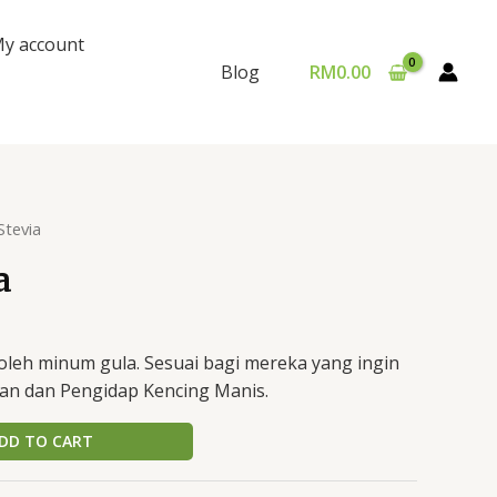
y account
RM
0.00
Blog
Stevia
a
oleh minum gula. Sesuai bagi mereka yang ingin
n dan Pengidap Kencing Manis.
DD TO CART