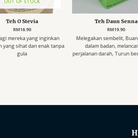
OUT OF STOCK
Teh O Stevia
Teh Daun Senna
RM
16.90
RM
19.90
agi mereka yang inginkan
Melegakan sembelit, Buan
 yang sihat dan enak tanpa
dalam badan, melanca
gula
perjalanan darah, Turun ber
H