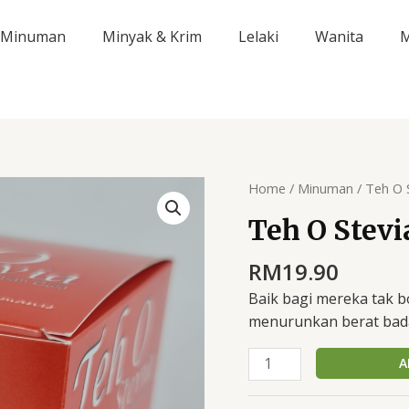
Minuman
Minyak & Krim
Lelaki
Wanita
M
Teh
Home
/
Minuman
/ Teh O 
O
Teh O Stevi
Stevia
quantity
RM
19.90
Baik bagi mereka tak b
menurunkan berat bada
A